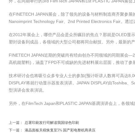
外，在同期举行的3rd FilmTech JAPAN和1st PLASTIC J
在FINETECH JAPAN展会，除了领先的设备与材料制造商齐聚参展的一
Nanoimprint Technology Fair、2nd Printed Elect
在2012年展会上，哪些产品会是众所瞩目的焦点？那就是OLED
塑封设备到成品，各领域的大型公司都将同台献技。另外，最新的产品
FINETECH JAPAN近期的突破尚有经由创办不同领域的同期展会—201
高机能塑料)，涵盖了FPD不可或缺的先进材料展出层面，推动了参
技术研讨会也将吸引众多专业人士的参加(预计听讲人数将可高达8,000人：较
DISPLAY将就行动显示器发表演讲。JAPAN DISPLAY由Toshi
型演讲会发表演说。
另外，在FilmTech Japan和PLASTIC JAPAN基调演讲会
上一篇：
总署印刷发行司解读我国绿色印刷
下一篇：
液晶面板关税恢复至5% 国产彩电整机商承压